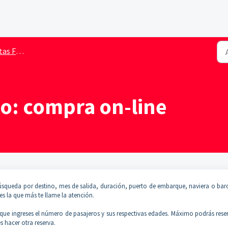
ecuentes
so: compra on-line
búsqueda por destino, mes de salida, duración, puerto de embarque, naviera o bar
s la que más te llame la atención.
 que ingreses el número de pasajeros y sus respectivas edades. Máximo podrás rese
s hacer otra reserva.