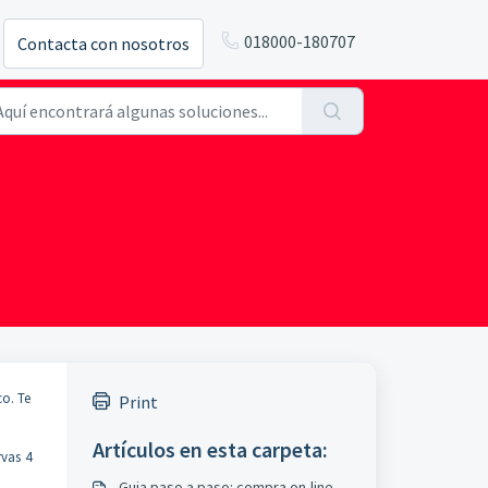
018000-180707
Contacta con nosotros
co. Te
Print
Artículos en esta carpeta:
rvas 4
Guia paso a paso: compra on-line